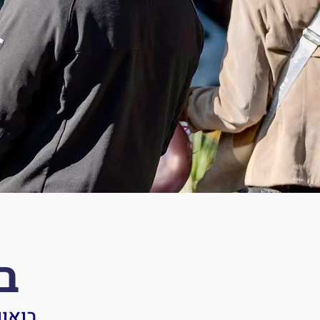
ב
בואונ