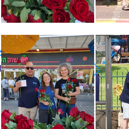
"
הרחוב צ
כי אח