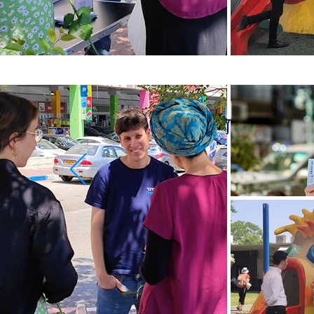
 שיחות.
שורת