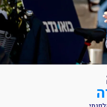
ה
לפגתי.