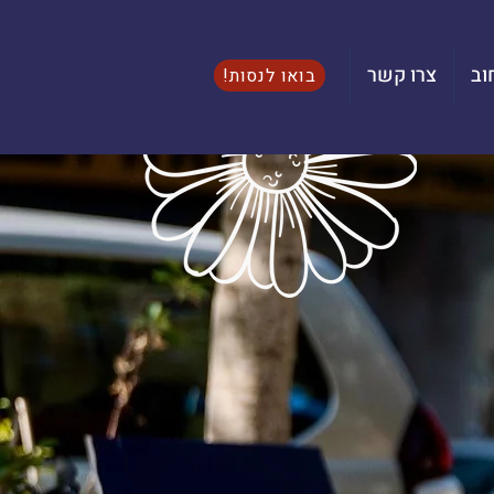
וב
צרו קשר
בואו לנסות!