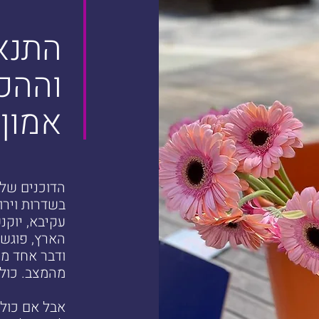
התנא
וההכ
אמון