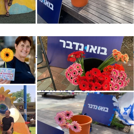
מא לדבר
- ומאוד חשוב שיהיו
רת משאירים את השטח לתק
ולסיסמאות."
רועי: דוכן אור עקיבא