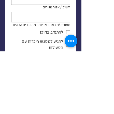
יישוב / אזור מגורים
מעוניינ/ת באחד או יותר מהדברים הבאים
להתנדב בדוכן
להגיע למפגש היכרות עם
הפעילות
לבקר בדוכן כדי להתרשם
לשמוע הדרכה
לעזור בהובלת פרחים (קבוע או
לפעמים)
סיוע אחר לפעילות "בואונדבר
דמוקרטיה"
פונה מסיבה אחרת (נא לפרט)